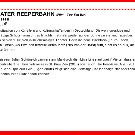
 THEATER REEPERBAHN
(Film -
Top Ten Bar)
ästen
ET
enssituation von Künstlern und Kulturschaffenden in Deutschland: Die wohnungslose und
 (Elga Schütz) wünscht sich nichts mehr als wieder auf der Bühne zu stehen. Tagsüber
schleicht sie sich in ihr ehemaliges Theater. Doch die neue Direktorin (Laura Ehrich)
n Fersen. Als Ewa den filmverrückten Matz (Nils van der Horst) trifft, sieht es so aus, als
al ändern.
isseur Julian Schöneich zum erstem Mal durch die fiktive Linse auf „sein“ Viertel, dass e
ortraitiert hat; beispielsweise in St. Pauli Zoo (2016) oder auch The People vs. G20 (201
r Schauspielerin Ewa (Elga Schütz) zeigt sich eine vielfältige und lebendige Nachbarschaf
achen ihren Platz finden können.
Maintained by