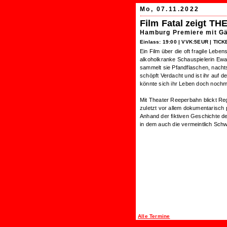
Mo, 07.11.2022
Film Fatal zeigt
Hamburg Premiere mit G
Einlass: 19:00 |
VVK:5EUR | TICK
Ein Film über die oft fragile Leb
alkoholkranke Schauspielerin Ewa
sammelt sie Pfandflaschen, nachts 
schöpft Verdacht und ist ihr auf de
könnte sich ihr Leben doch nochm
Mit Theater Reeperbahn blickt Reg
zuletzt vor allem dokumentarisch p
Anhand der fiktiven Geschichte de
in dem auch die vermeintlich Schw
Alle Termine