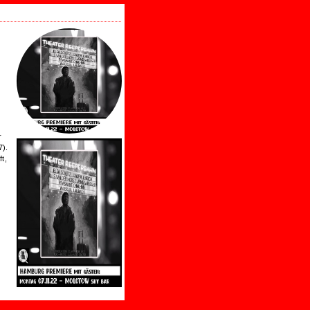
r
7).
t,