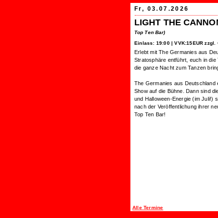
Fr, 03.07.2026
LIGHT THE CANNO
Top Ten Bar)
Einlass: 19:00 |
VVK:15EUR zzgl. 
Erlebt mit The Germanies aus Deu
Stratosphäre entführt, euch in die
die ganze Nacht zum Tanzen bring
The Germanies aus Deutschland er
Show auf die Bühne. Dann sind di
und Halloween-Energie (im Juli!) 
nach der Veröffentlichung ihrer ne
Top Ten Bar!
Alle Termine