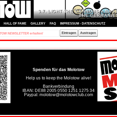
3.7. LIGHT THE CANNONS + NA
THE GERMANIE
HALL OF FAME
GALLERY
FAQ
IMPRESSUM - DATENSCHUTZ
Spenden für das Molotow
Help us to keep the Molotow alive!
Bankverbindung
IBAN: DE88 2005 0550 1251 1275 34
Paypal: molotow@molotowclub.com