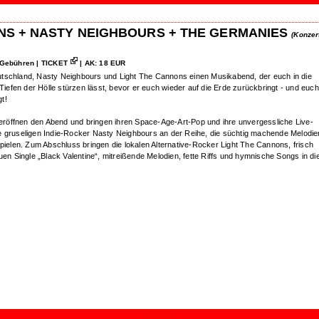
NS + NASTY NEIGHBOURS + THE GERMANIES
(Konzert
Gebühren | TICKET
| AK: 18 EUR
tschland, Nasty Neighbours und Light The Cannons einen Musikabend, der euch in die
 Tiefen der Hölle stürzen lässt, bevor er euch wieder auf die Erde zurückbringt - und euch
t!
öffnen den Abend und bringen ihren Space-Age-Art-Pop und ihre unvergessliche Live-
e gruseligen Indie-Rocker Nasty Neighbours an der Reihe, die süchtig machende Melodie
spielen. Zum Abschluss bringen die lokalen Alternative-Rocker Light The Cannons, frisch
uen Single „Black Valentine“, mitreißende Melodien, fette Riffs und hymnische Songs in di
Maintained by