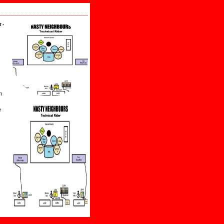
 -
n
e