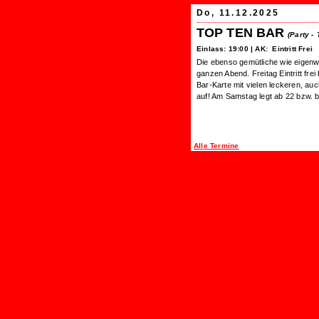
Do, 11.12.2025
TOP TEN BAR
(Party -
Einlass: 19:00 | AK: Eintritt Frei
Die ebenso gemütliche wie eigenw
ganzen Abend. Freitag Eintritt fre
Bar-Karte mit vielen leckeren, au
auf! Am Samstag legt ab 22 bzw. b
Alle Termine