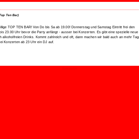
Top Ten Bar)
illige TOP TEN BAR! Von Do bis Sa ab 19.00! Donnerstag und Samstag Eintritt frei den
i bis 23.00 Uhr bevor die Party anfängt - ausser bei Konzerten. Es gibt eine spezielle neue
ch alkoholfreien Drinks. Kommt zahlreich und oft, dann machen wir bald auch an mehr Ta
ei Konzerten ab 23 Uhr ein DJ auf.
Maintained by