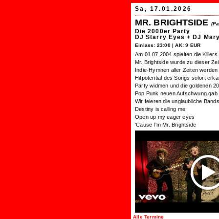
Sa, 17.01.2026
MR. BRIGHTSIDE
(Pa
Die 2000er Party
DJ Starry Eyes + DJ Mary
Einlass: 23:00 | AK: 9 EUR
Am 01.07.2004 spielten die Kille
Mr. Brightside wurde zu dieser Ze
Indie-Hymnen aller Zeiten werden 
Hitpotential des Songs sofort er
Party widmen und die goldenen 200
Pop Punk neuen Aufschwung gab 
Wir feieren die unglaubliche Bands
Destiny is calling me
Open up my eager eyes
'Cause I'm Mr. Brightside
Alle Termine