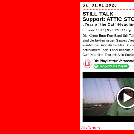
Sa, 31.01.2026
STILL TALK
Support: ATTIC ST
„Year of the Cat“-Headlin
Einlass: 19:00 |
VVK:22EUR zzgl. 
Die Kölner Emo-Pop-Band Still Ta
sind die beiden neuen Singles „Yea
kündigt die Band ihr zweites Stu
befreundete Indie-Label hithome e
Cat“-Headline-Tour mit Attic Stori
Alle Termine