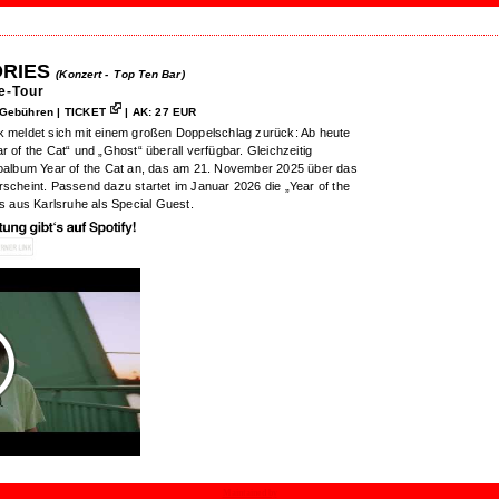
ORIES
(Konzert -
Top Ten Bar)
e-Tour
Gebühren | TICKET
| AK: 27 EUR
lk meldet sich mit einem großen Doppelschlag zurück: Ab heute
r of the Cat“ und „Ghost“ überall verfügbar. Gleichzeitig
dioalbum Year of the Cat an, das am 21. November 2025 über das
rscheint. Passend dazu startet im Januar 2026 die „Year of the
es aus Karlsruhe als Special Guest.
Maintained by