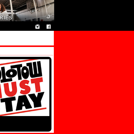
K
ORIES