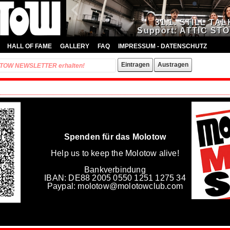
31.1. STILL TAL
Support: ATTIC ST
HALL OF FAME
GALLERY
FAQ
IMPRESSUM - DATENSCHUTZ
Spenden für das Molotow
Help us to keep the Molotow alive!
Bankverbindung
IBAN: DE88 2005 0550 1251 1275 34
Paypal: molotow@molotowclub.com