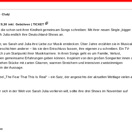
-
Club)
9,30 inkl. Gebühren | TICKET
ie schon seit ihrer Kindheit gemeinsam Songs schreiben: Mit ihrer neuen Single „bigger
h Julia endlich ihre Deutschland-Shows an.
e, wo Sarah und Julia ihre Liebe zur Musik entdecken. Über Jahre erzählen sie in Musical
schichten anderer – bis sie den Entschluss fassen, ihre eigenen zu schreiben. Ein TV-
ch zum Startpunkt ihrer Musikkarriere. In ihren Songs geht es um Familie, Verlust,
en gemeinsame Erfahrungen geben können. Inspiriert von den großen Songwriter:innen 
tstehen Stücke mit zarten Gitarren, warmen Streichern und intensiven zweistimmigen
 in der Aussage.
el „The Fear That This Is Real“ – ein Satz, der angesichts der aktuellen Weltlage vielen 
ich in der Welt von Sarah Julia verlieren will, sollte ihre drei Shows im November auf
ow