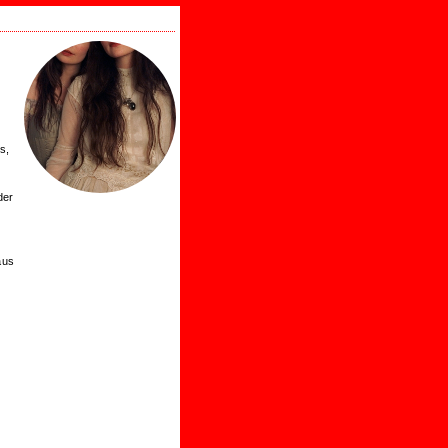
s,
der
aus