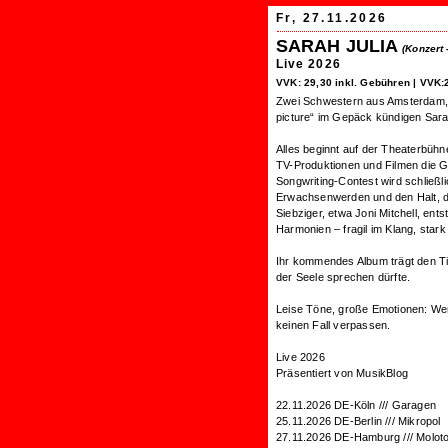
Fr, 27.11.2026
SARAH JULIA
(Konzert 
Live 2026
VVK: 29,30 inkl. Gebühren |
VVK:2
Zwei Schwestern aus Amsterdam, d
picture“ im Gepäck kündigen Sara
Alles beginnt auf der Theaterbühn
TV-Produktionen und Filmen die Ge
Songwriting-Contest wird schließli
Erwachsenwerden und den Halt, d
Siebziger, etwa Joni Mitchell, en
Harmonien – fragil im Klang, stark
Ihr kommendes Album trägt den Tit
der Seele sprechen dürfte.
Leise Töne, große Emotionen: Wer s
keinen Fall verpassen.
Live 2026
Präsentiert von MusikBlog
22.11.2026 DE-Köln /// Garagen
25.11.2026 DE-Berlin /// Mikropol
27.11.2026 DE-Hamburg /// Molot