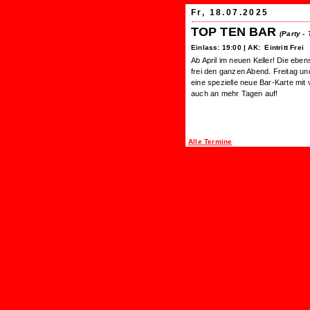
Fr, 18.07.2025
TOP TEN BAR
(Party -
Einlass: 19:00 | AK: Eintritt Frei
Ab April im neuen Keller! Die ebe
frei den ganzen Abend. Freitag und
eine spezielle neue Bar-Karte mit
auch an mehr Tagen auf!
Alle Termine