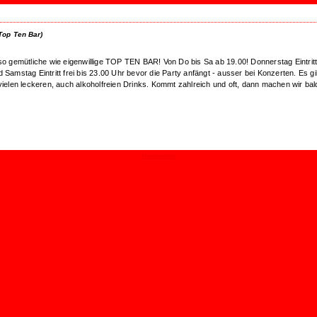
Top Ten Bar)
nso gemütliche wie eigenwillige TOP TEN BAR! Von Do bis Sa ab 19.00! Donnerstag Eintrit
 Samstag Eintritt frei bis 23.00 Uhr bevor die Party anfängt - ausser bei Konzerten. Es gi
 vielen leckeren, auch alkoholfreien Drinks. Kommt zahlreich und oft, dann machen wir bal
Maintained by