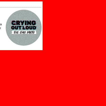
t
bt
d